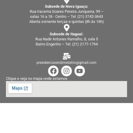
Subsede de Nova Iguaçu:
Rua Iracema Soares Pereira Junqueira, 99 –
salas 16 a 18 - Centro – Tel. (21) 3742-3643
Aberta somente terças e quintas (8h às 16h)
Subsede de Itaguaí:
Rua Nadir Antunes Ramalho, 8, sala 5
Bairro Engenho – Tel. (21) 2177-1794
presidenciasindimetalrio@gmail.com
F
I
Y
a
n
o
Clique e veja no mapa onde estamos
c
s
u
e
t
t
b
a
u
o
g
b
o
r
e
k
a
m