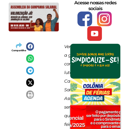
Acesse nossas redes
sociais
Vem com
Compartilhe
a gente
construir a
luta da
Campanha
Salarial:
Assembleia
será nesta
quinta-
feira, dia