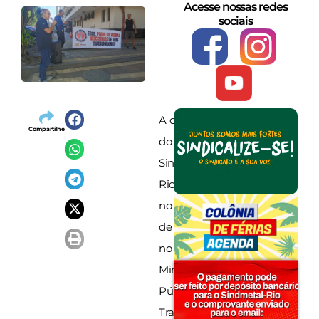
Acesse nossas redes
sociais
A direção
Compartilhe
do
Sindimetal-
Rio esteve
no dia 28
de maio
no
Ministério
Público do
Trabalho