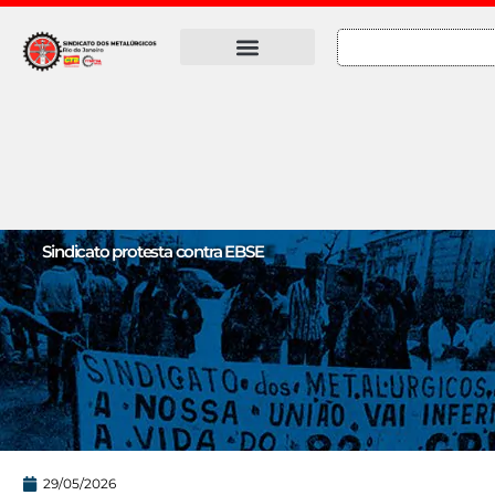
Ir
para
Pesquisar
o
Quem Somos
conteúdo
Sindicato protesta contra EBSE
29/05/2026